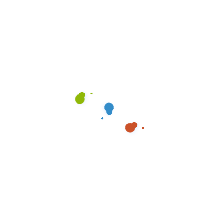
NG
KREUZTAL ENTRÜMPELUNG
LIMBURG ENTRÜMPELUN
NG
MONTABAUR ENTRÜMPELUNG
NETPHEN ENTRÜMPE
OLPE GUMMERSBACH ENTRÜMPELUNG
SIEHEN ENTRÜM
RÜMPELUNG
WEILBURG ENTRÜMPELUNG
WETTER ENTRÜ
NG