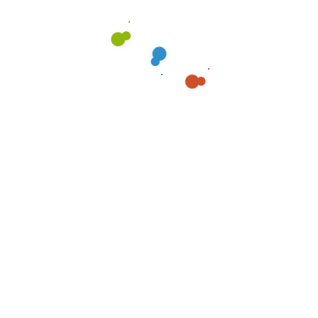
Mehr lesen
ADMIN
ENTRÜMPELUNG
Die häufigsten
Herausforderungen bei
Entrümpelungen – und wie wir
sie meistern
Emotionale Bindungen, Platzmangel oder schlichtweg
die schiere Menge an Gegenständen –
Entrümpelungen können eine echte Herausforderung
sein. Bei Entrümpelung 24/7 wissen wir, wie belastend