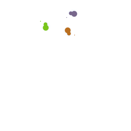
Mehr lesen
ADMIN
ENTRÜMPELUNG
Die häufigsten
Herausforderungen bei
Entrümpelungen – und wie wir
sie meistern
Emotionale Bindungen, Platzmangel oder schlichtweg
die schiere Menge an Gegenständen –
Entrümpelungen können eine echte Herausforderung
sein. Bei Entrümpelung 24/7 wissen wir, wie belastend