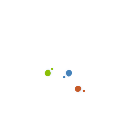
Spartipps bei
Entrümpelungen: Was Sie
selbst machen können
Sie möchten bei der Entrümpelung sparen? Kleine
Vorarbeiten, wie das Sortieren von Gegenständen
oder das Verpacken von Kleinteilen, können helfen,
Kosten zu reduzieren. Doch wenn es an schwere
Arbeiten oder die Entsorgung geht, sollten Sie auf die
Profis von Entrümpelung 24/7 setzen. Wir erledigen
die Arbeit sicher und effizient – und Sie sparen Zeit
und […]
Mehr lesen