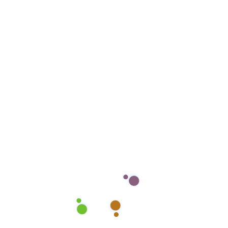
Tags:
BAD NAUHEIM ENTRÜMPELUNG
ENTRÜMPELUNG
ENTRÜMPELUNG 24/7
Previous Post
Newer Post
Leave A Comment