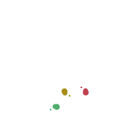
Umgebung. Wir räumen für Sie: Häuser, Wohnungen &
Gewerbeflächen Keller, Dachböden, Garagen Gärten
und Außenbereiche Lager- und Betriebsflächen Ob
einzelne Räume […]
Mehr lesen
ADMIN
ASSLAR ENTRÜMPELUNG
,
DILLENBURG
ENTRÜMPELUNG
,
ENTRÜMPELUNG
,
GIESSEN E
NTRÜMPELUNG
Was gehört zu einer