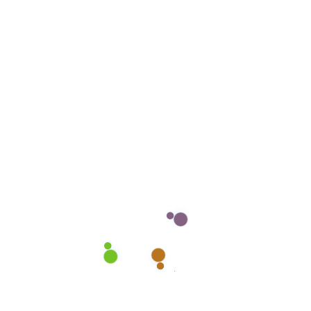
Überblick: Komplette Räumung von Haus, Wohnung,
Keller, Garage oder Gewerbefläche Sortierung: Was
bleibt, was kann weg – wir helfen […]
Mehr lesen