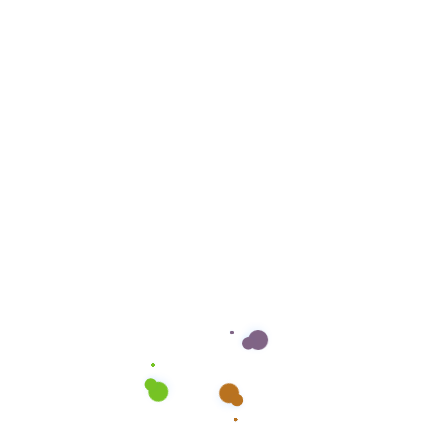
– mit unserer langjährigen Erfahrung und
Fachkenntnis bieten wir Ihnen maßgeschneiderte
Lösungen. Unsere Dienstleistungen in Siegen:
✅ Haushaltsauflösungen – […]
Mehr lesen