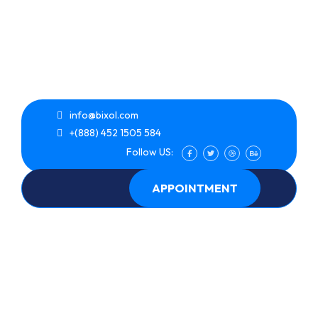
info@bixol.com
+(888) 452 1505 584
Follow US:
APPOINTMENT